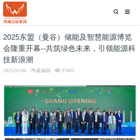
T
o
g
g
l
e
2025东盟（曼谷）储能及智慧能源博览
S
e
a
会隆重开幕--共筑绿色未来，引领能源科
r
c
技新浪潮
h
2025-03-06
鸿威编辑
97409